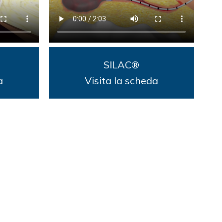
SILAC®
rgia Generale
a
Visita la scheda
cola
ers Center