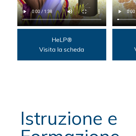
HeLP®
Medico Chiru
Visita la scheda
Dr.
Proctolog
Istruzione e